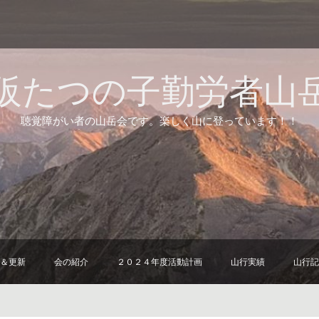
阪たつの子勤労者山
聴覚障がい者の山岳会です。楽しく山に登っています！！
＆更新
会の紹介
２０２４年度活動計画
山行実績
山行記