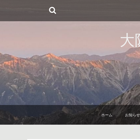
コ
ン
テ
ン
大
ツ
へ
ス
キ
ッ
プ
ホーム
お知らせ