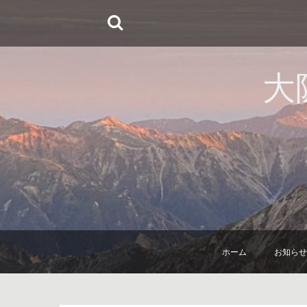
コ
ン
テ
ン
大
ツ
へ
ス
キ
ッ
プ
ホーム
お知らせ