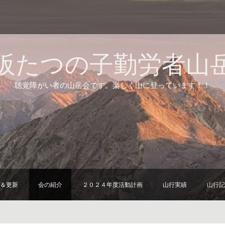
阪たつの子勤労者山
聴覚障がい者の山岳会です。楽しく山に登っています！！
＆更新
会の紹介
２０２４年度活動計画
山行実績
山行記