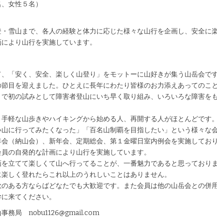
、女性５名）
登・雪山まで、各人の経験と体力に応じた様々な山行を企画し、安全に
画により山行を実施しています。
、「安く、安全、楽しく山登り」をモットーに山好きが集う山岳会で
節目を迎えました。ひとえに長年にわたり皆様のお力添えあってのこと
」で初の試みとして障害者登山にいち早く取り組み、いろいろな障害を
手軽な山歩きやハイキングから始める人、再開する人がほとんどです。
い山に行ってみたくなった」「百名山制覇を目指したい」という様々な
会（納山会）、新年会、定期総会、第１金曜日室内例会を実施しており
会員の自発的な計画により山行を実施しています。
を立てて楽しくて山へ行ってることが、一番魅力であると思っておりま
に楽しく登れたらこれ以上のうれしいことはありません。
のある方ならばどなたでも大歓迎です。また会員は他の山岳会との併用
学に来てください。
nobu1126@gmail.com