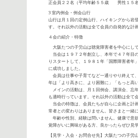
正会員２２名（平均年齢５５歳 男性１５名
3 室内例会・例会山行
山行は月１回の定例山行、ハイキングから岩
す。それ以外の活動は全て会員の自発的な計
４会の紹介・特徴
大阪たつの子労山は聴覚障害者を中心にして
当会は１９７２年創立し、本年で４７年目の
りスタートして、１９８１年「国際障害者年
に成功しました。
会員は仕事や子育てなど一通りやり終えて、
年は「より高きに、より困難に」「もっと高
メインの活動は、月１回例会、講演会、忘年
も適時行っています。それ以外の活動は全て
当会の特徴は、会員たちが自らに企画と計画
常者との変わりはありません。皆さまと一緒
年齢や性別、経験は問いません。健康で意欲
覚障がいに興味がある方、良かったらぜひ見
【見学・入会・お問合せ先】大阪たつの子労山事務局 