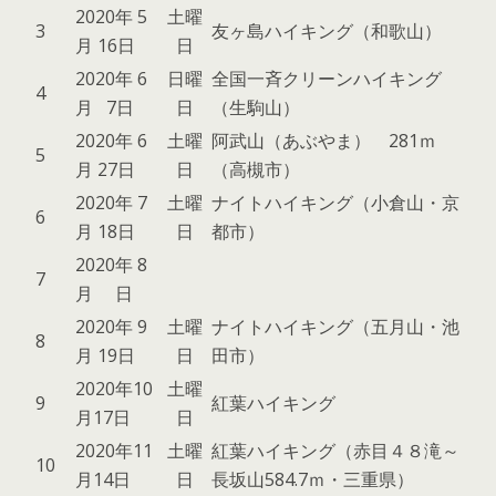
2020年 5
土曜
3
友ヶ島ハイキング（和歌山）
月 16日
日
2020年 6
日曜
全国一斉クリーンハイキング
4
月 7日
日
（生駒山）
2020年 6
土曜
阿武山（あぶやま） 281ｍ
5
月 27日
日
（高槻市）
2020年 7
土曜
ナイトハイキング（小倉山・京
6
月 18日
日
都市）
2020年 8
7
月 日
2020年 9
土曜
ナイトハイキング（五月山・池
8
月 19日
日
田市）
2020年10
土曜
9
紅葉ハイキング
月17日
日
2020年11
土曜
紅葉ハイキング（赤目４８滝～
10
月14日
日
長坂山584.7ｍ・三重県）