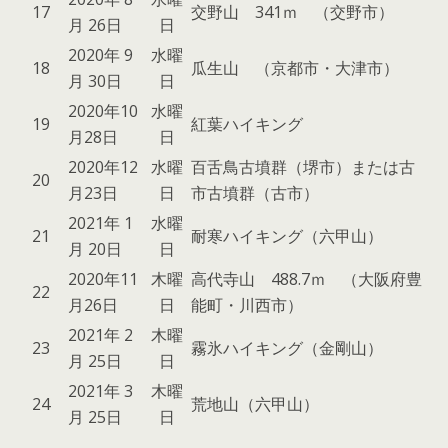
17
交野山 341ｍ （交野市）
月 26日
日
2020年 9
水曜
18
瓜生山 （京都市・大津市）
月 30日
日
2020年10
水曜
19
紅葉ハイキング
月28日
日
2020年12
水曜
百舌鳥古墳群（堺市）または古
20
月23日
日
市古墳群（古市）
2021年 1
水曜
21
耐寒ハイキング（六甲山）
月 20日
日
2020年11
木曜
高代寺山 488.7ｍ （大阪府豊
22
月26日
日
能町・川西市）
2021年 2
木曜
23
霧氷ハイキング（金剛山）
月 25日
日
2021年 3
木曜
24
荒地山（六甲山）
月 25日
日