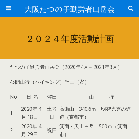
大阪たつの子勤労者山岳会
２０２４年度活動計画
たつの子勤労者山岳会（2020年4月～2021年3月）
公開山行（ハイキング）計画（案）
No
日 程
曜日
山 行
2020年 4
土曜
高瀬山 340.6ｍ 明智光秀の道
1
月 18日
日
跡（京都市）
2020年 4
箕面・天上ヶ岳 500ｍ（箕面
2
祝日
月 29日
市）